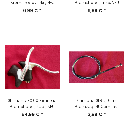
Bremshebel, links, NEU
Bremshebel, links, NEU
6,99 €
*
6,99 €
*
Shimano RX100 Rennrad
Shimano SLR 2,0mm
Bremshebel, Paar, NEU
Bremzug 1450cm inkl.
Außenhülle 56cm, schwarz,
64,99 €
*
2,99 €
*
goldene Schrift, NEU