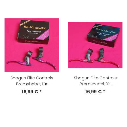
Shogun Flite Controls
Shogun Flite Controls
Bremshebel, für
Bremshebel, für
Cantileverbremsen, purple,
Cantileverbremsen, rot,
16,99 €
*
16,99 €
*
NEU, OVP
NEU, OVP