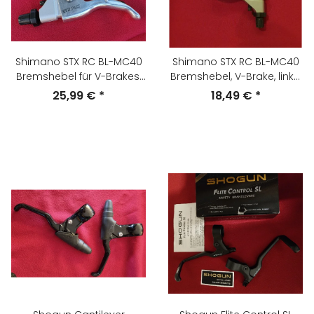
Shimano STX RC BL-MC40
Shimano STX RC BL-MC40
Bremshebel für V-Brakes,
Bremshebel, V-Brake, links,
links, silber, NEU
NEU
25,99 €
*
18,49 €
*