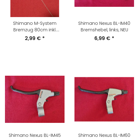
Shimano M-System
Shimano Nexus BL-IM40
Bremzug 80cm inkl.
Bremshebel, links, NEU
Außenhülle 30cm, Version
2,99 €
*
6,99 €
*
mit längerer Endkappe,
schwarz, NEU
Shimano Nexus BL-IM45
Shimano Nexus BL-IM60