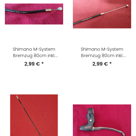
Shimano M-System
Shimano M-System
Bremzug 80cm inkl.
Bremzug 80cm inkl.
Außenhülle 30cm, schwarz,
Außenhülle 30cm, schwarz,
2,99 €
*
2,99 €
*
goldene Schrift, NEU
NEU