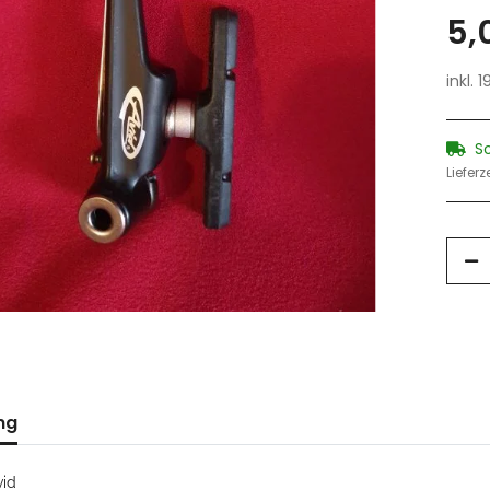
5,
inkl. 
S
Lieferz
ng
vid