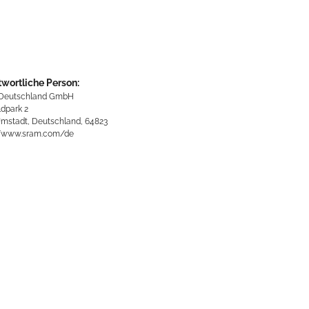
twortliche Person:
Deutschland GmbH
dpark 2
mstadt, Deutschland, 64823
//www.sram.com/de