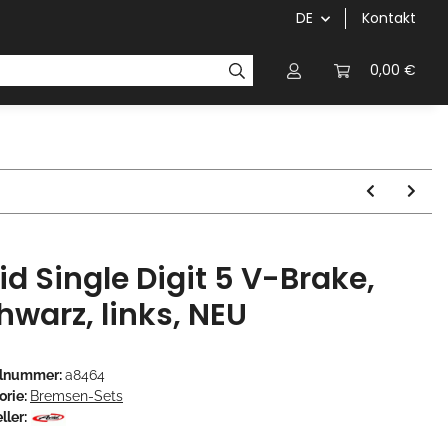
DE
Kontakt
Griffe
Kettenblätter/Kassetten
Kurbeln/Innenl
0,00 €
id Single Digit 5 V-Brake,
hwarz, links, NEU
elnummer:
a8464
orie:
Bremsen-Sets
ller: