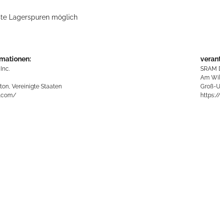
te Lagerspuren möglich
rmationen:
veran
Inc.
SRAM 
e
Am Wil
ton, Vereinigte Staaten
Groß-U
d.com/
https: