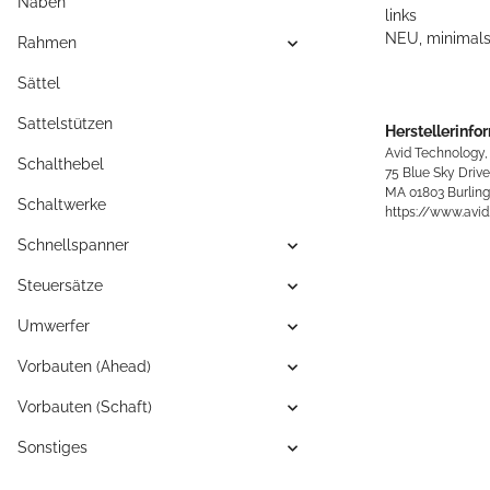
Naben
links
NEU, minimals
Rahmen
Sättel
Sattelstützen
Herstellerinfo
Avid Technology, 
Schalthebel
75 Blue Sky Driv
MA 01803 Burling
Schaltwerke
https://www.avi
Schnellspanner
Steuersätze
Umwerfer
Vorbauten (Ahead)
Vorbauten (Schaft)
Sonstiges