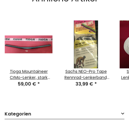
Tioga Mountaineer
Sachs NEO-Pro Tape
CrMo-Lenker, stark
Rennrad-Lenkerband,
Lenk
gekröpft, 610mm,
59,00 €
*
made in USA, NEU, OVP
33,99 €
*
Le
schwarz, NEU
Kategorien