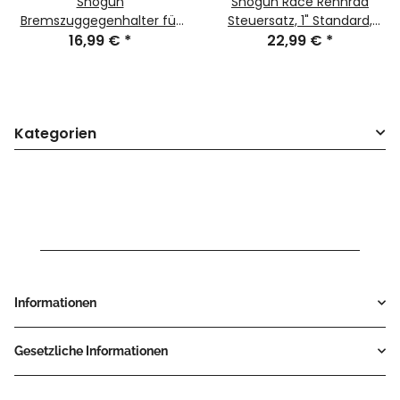
Shogun
Shogun Race Rennrad
Bremszuggegenhalter für
Steuersatz, 1" Standard,
geschraubte 1"
16,99 €
*
Kugellager, Headlock, silber,
22,99 €
*
Steuersätze, schwarz, NEU
NEU, OVP
Kategorien
Informationen
Gesetzliche Informationen