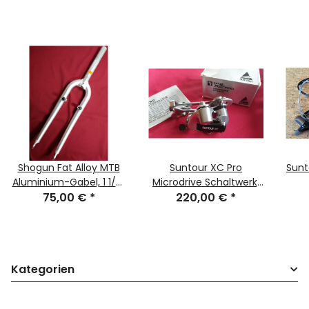
Shogun Fat Alloy MTB
Suntour XC Pro
Sunt
Aluminium-Gabel, 1 1/8"
Microdrive Schaltwerk,
Gewindeschaft, 190mm
75,00 €
*
short-cage, NEU in
220,00 €
*
Dau
Länge, Alu roh, 770g,
Originalverpackung
NEU
Kategorien