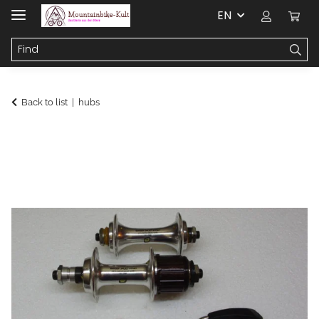
EN
Back to list
hubs