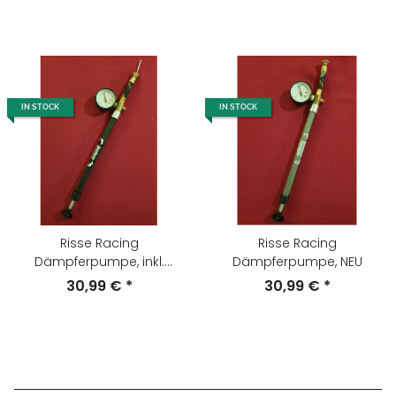
IN STOCK
IN STOCK
Risse Racing
Risse Racing
Dämpferpumpe, inkl.
Dämpferpumpe, NEU
Nadel, schwarz, NEU
30,99 €
*
30,99 €
*