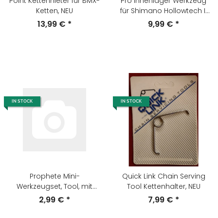
Point Kettennieter für BMX-
Pro Innenlager Werkzeug
Ketten, NEU
für Shimano Hollowtech II
Innenlager, NEU
13,99 €
*
9,99 €
*
IN STOCK
IN STOCK
Prophete Mini-
Quick Link Chain Serving
Werkzeugset, Tool, mit
Tool Kettenhalter, NEU
Innensechskant +
2,99 €
*
7,99 €
*
Schraubendreher, NEU