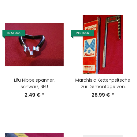
IN STOCK
IN STOCK
Lifu Nippelspanner,
Marchisio Kettenpeitsche
schwarz, NEU
zur Demontage von
Kassetten, NEU
2,49 €
*
28,99 €
*