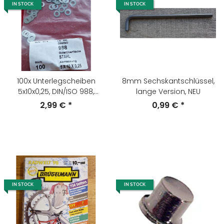
IN STOCK
IN STOCK
100x Unterlegscheiben
8mm Sechskantschlüssel,
5x10x0,25, DIN/ISO 988,
lange Version, NEU
Stahl, NEU
2,99 €
*
0,99 €
*
IN STOCK
IN STOCK