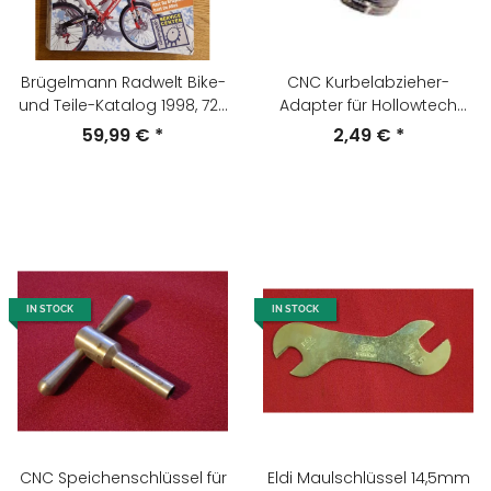
Brügelmann Radwelt Bike-
CNC Kurbelabzieher-
und Teile-Katalog 1998, 725
Adapter für Hollowtech
Seiten, gebraucht
(wie TL-FC15), NEU
59,99 €
*
2,49 €
*
IN STOCK
IN STOCK
CNC Speichenschlüssel für
Eldi Maulschlüssel 14,5mm