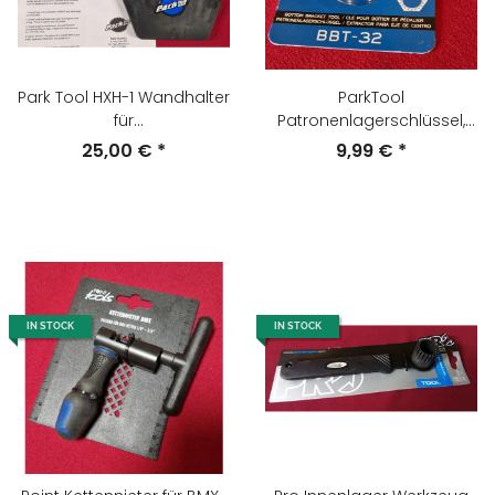
Park Tool HXH-1 Wandhalter
ParkTool
für
Patronenlagerschlüssel,
Innensechskantschlüssel,
Nuss für Innenlager für
25,00 €
*
9,99 €
*
NEU
Vielzahn Lager Shimano
und ISIS, NEU
IN STOCK
IN STOCK