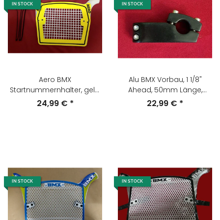
IN STOCK
IN STOCK
Aero BMX
Alu BMX Vorbau, 1 1/8"
Startnummernhalter, gelb,
Ahead, 50mm Länge,
NEU
22,2mm Lenkerklemmung,
24,99 €
*
22,99 €
*
schwarz, NEU
IN STOCK
IN STOCK