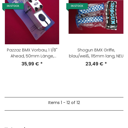
IN STOCK
IN STOCK
Pazzaz BMX Vorbau, 1 1/8"
Shogun BMX Griffe,
Ahead, 50mm Länge,
blau/weiß, 115mm lang, NEU
22,2mm Lenkerklemmung,
35,99 €
*
23,49 €
*
silber, NEU
Items 1 - 12 of 12