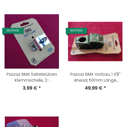
IN STOCK
IN STOCK
Pazzaz BMX Sattelstützen
Pazzaz BMX Vorbau, 1 1/8"
Klemmschelle, 2-
Ahead, 50mm Länge,
Schrauben, 28,6mm, silber,
22,2mm Lenkerklemmung,
3,99 €
*
49,99 €
*
NEU
grün, NEU