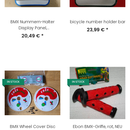
BMX Nummern-Halter
bicycle number holder bar
Display Panel,
23,99 €
*
weiß/blau/grün, NEU
20,49 €
*
IN STOCK
IN STOCK
BMX Wheel Cover Disc
Ebon BMX-Griffe, rot, NEU