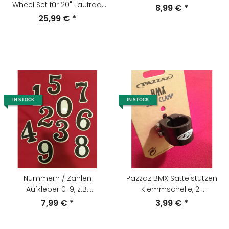
Wheel Set für 20" Laufrad,
8,99 €
*
80er Jahre, NEU, NOS
25,99 €
*
IN STOCK
IN STOCK
Nummern / Zahlen
Pazzaz BMX Sattelstützen
Aufkleber 0-9, z.B.
Klemmschelle, 2-
Startnummern, NEU
Schrauben, 28,6mm,
7,99 €
*
3,99 €
*
schwarz, NEU