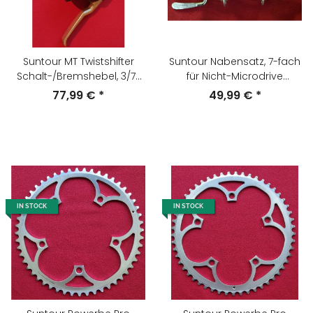
Suntour MT Twistshifter
Suntour Nabensatz, 7-fach
Schalt-/Bremshebel, 3/7-
für Nicht-Microdrive
fach, inkl. Schaltzüge, NEU
Kassetten, 130mm, 36 Loch,
77,99 €
*
49,99 €
*
NEU
IN STOCK
IN STOCK