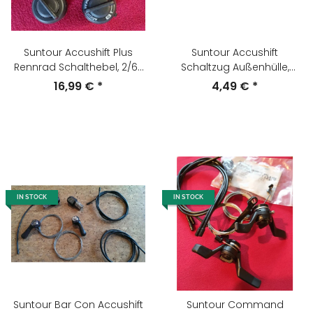
Suntour Accushift Plus
Suntour Accushift
Rennrad Schalthebel, 2/6-
Schaltzug Außenhülle,
fach, schwarz, NEU
26cm, z.B. für Schaltwerke,
16,99 €
*
4,49 €
*
schwarz, NEU
IN STOCK
IN STOCK
Suntour Bar Con Accushift
Suntour Command