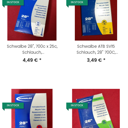
IN STOCK
IN STOCK
Schwalbe 28", 700c x 25c,
Schwalbe ATB SV15
Schlauch,
Schlauch, 28" 700C,
Sclaverand/Presta Ventil,
extralanges Sclaverand-
4,49 €
*
3,49 €
*
extralange 80mm, nur 77g,
Ventil, NEU
NEU
IN STOCK
IN STOCK