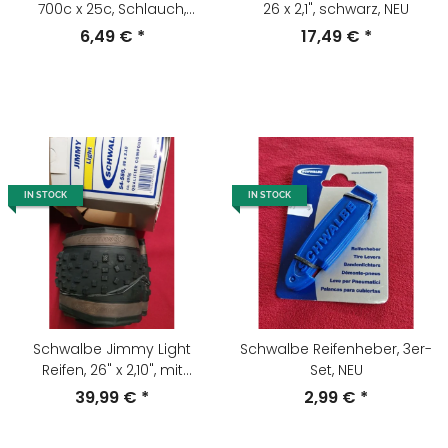
700c x 25c, Schlauch,
26 x 2,1", schwarz, NEU
Sclaverand/Presta Ventil,
6,49 €
*
17,49 €
*
extralange 60mm, nur 65g,
NEU
IN STOCK
IN STOCK
Schwalbe Jimmy Light
Schwalbe Reifenheber, 3er-
Reifen, 26" x 2,10", mit
Set, NEU
Skinwall-Flanke, faltbar, NEU
39,99 €
*
2,99 €
*