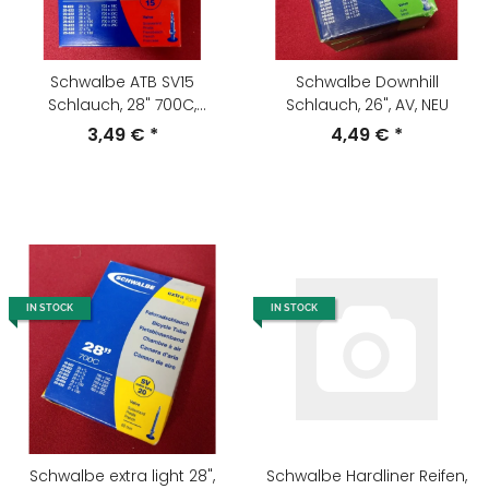
Schwalbe ATB SV15
Schwalbe Downhill
Schlauch, 28" 700C,
Schlauch, 26", AV, NEU
Sclaverand-Ventil, NEU
3,49 €
*
4,49 €
*
IN STOCK
IN STOCK
Schwalbe extra light 28",
Schwalbe Hardliner Reifen,