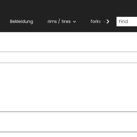
Bekleidung
rims / tires
forks
grips