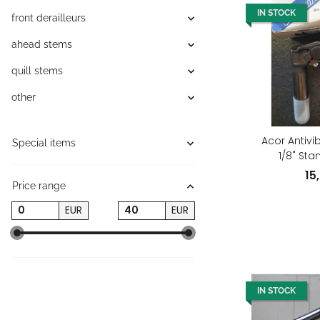
IN STOCK
front derailleurs
ahead stems
quill stems
other
Acor Antivi
Special items
1/8" Sta
verstell
15
Price range
EUR
EUR
IN STOCK