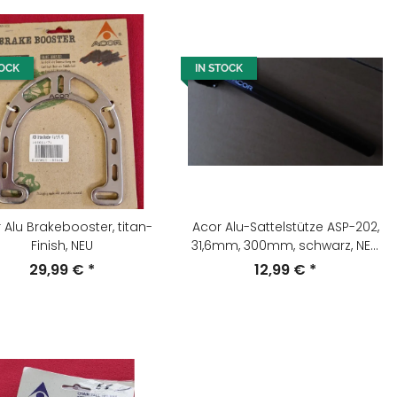
TOCK
IN STOCK
 Alu Brakebooster, titan-
Acor Alu-Sattelstütze ASP-202,
Finish, NEU
31,6mm, 300mm, schwarz, NEU,
OVP
29,99 €
*
12,99 €
*