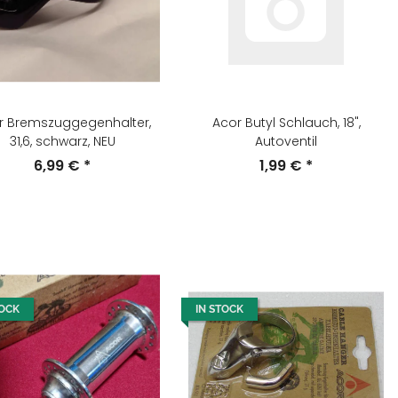
r Bremszuggegenhalter,
Acor Butyl Schlauch, 18",
31,6, schwarz, NEU
Autoventil
6,99 €
*
1,99 €
*
TOCK
IN STOCK