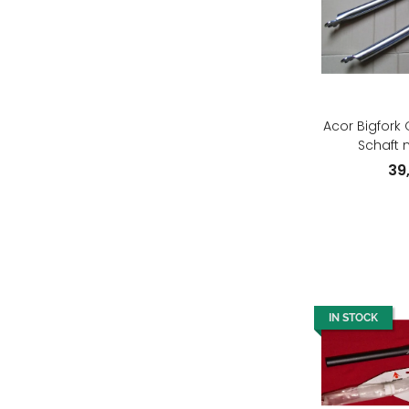
Acor Bigfork G
Schaft 
23cm/6,5c
39
IN STOCK