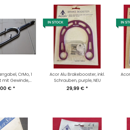
IN STOCK
IN S
arrgabel, CrMo, 1
Acor Alu Brakebooster, inkl.
Acor
ft mit Gewinde,
Schrauben, purple, NEU
ilber chrom, NEU,
,00 €
*
29,99 €
*
OVP