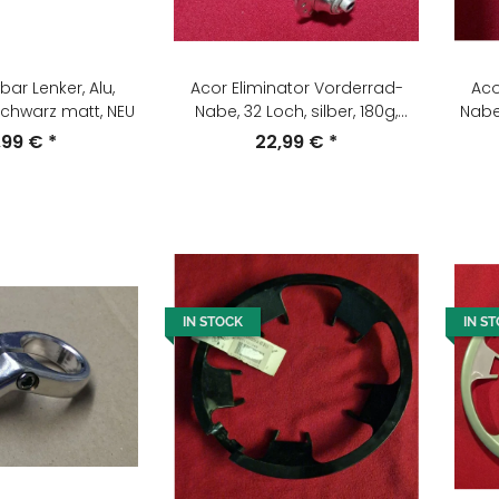
ar Lenker, Alu,
Acor Eliminator Vorderrad-
Aco
chwarz matt, NEU
Nabe, 32 Loch, silber, 180g,
Nabe,
gebraucht
,99 €
*
22,99 €
*
IN STOCK
IN S