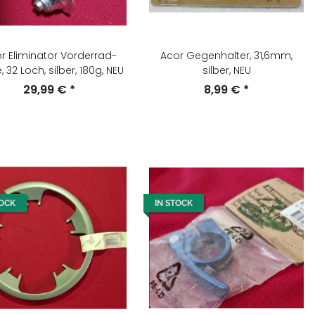
r Eliminator Vorderrad-
Acor Gegenhalter, 31,6mm,
 32 Loch, silber, 180g, NEU
silber, NEU
29,99 €
*
8,99 €
*
TOCK
IN STOCK