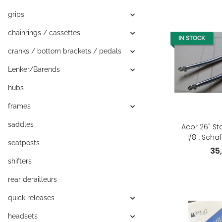
grips
chainrings / cassettes
IN STOCK
cranks / bottom brackets / pedals
Lenker/Barends
hubs
frames
saddles
Acor 26" St
1/8", Scha
seatposts
23cm/6,5cm, s
35
shifters
rear derailleurs
quick releases
headsets