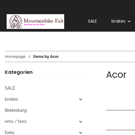
SALE
brakes
Homepage
Items by Acor
Acor
Kategorien
SALE
brakes
Bekleidung
rims / tires
forks