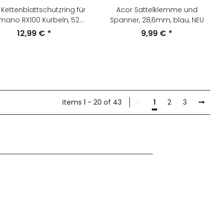
Kettenblattschutzring für
Acor Sattelklemme und
mano RX100 Kurbeln, 52
Spanner, 28,6mm, blau, NEU
Zähne, grau, NEU
12,99 €
*
9,99 €
*
Items 1 - 20 of 43
1
2
3