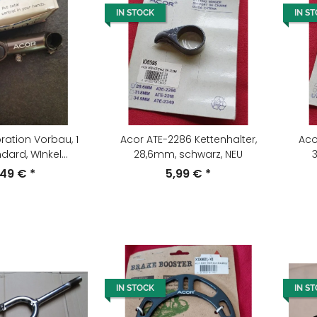
IN STOCK
IN S
bration Vorbau, 1
Acor ATE-2286 Kettenhalter,
Aco
ndard, WInkel
28,6mm, schwarz, NEU
bar, NEU, OVP
,49 €
*
5,99 €
*
IN STOCK
IN S