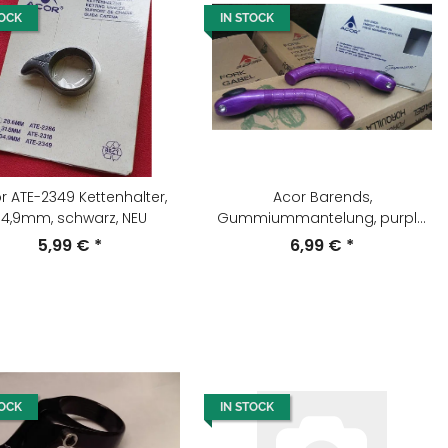
TOCK
IN STOCK
r ATE-2349 Kettenhalter,
Acor Barends,
34,9mm, schwarz, NEU
Gummiummantelung, purple,
NEU, OVP
5,99 €
*
6,99 €
*
TOCK
IN STOCK