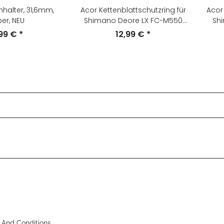
halter, 31,6mm,
Acor Kettenblattschutzring für
Acor 
ber, NEU
Shimano Deore LX FC-M550
Shi
Kurbeln, 48 Zähne, schwarz,
,99 €
*
12,99 €
*
NEU
 And Conditions