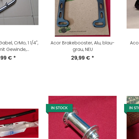
abel, CrMo, 1 1/4",
Acor Brakebooster, Alu, blau-
Aco
mit Gewinde,
grau, NEU
m, silber, NEU
,99 €
*
29,99 €
*
IN STOCK
IN S