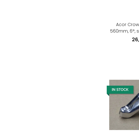
Acor Crowb
560mm, 6°, s
26
IN STOCK