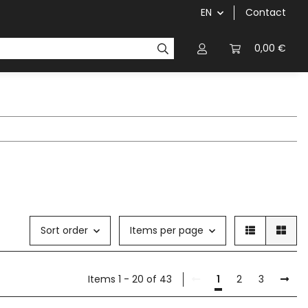
EN
Contact
chainrings / cassettes
cranks / bottom brackets
0,00 €
Sort order
Items per page
Items 1 - 20 of 43
1
2
3