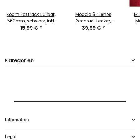
Zoom Fastrack Bullbar,
Modolo 8-Tenos
MT
560mm, schwarz, inkl.
Rennrad-Lenker,
Ma
Zoom-Griffe, ca.250g,
15,99 €
*
26,0mm Klemmung,
39,99 €
*
La
NEU, OVP
40cm, schwarz, NEU
Kategorien
Information
Legal